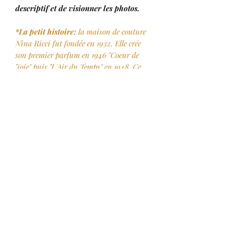
descriptif et de visionner les photos.
*La petit histoire:
la maison de couture
Nina Ricci fut fondée en 1932. Elle crée
son premier parfum en 1946 "Coeur de
Joie" puis "L'Air du Temps" en 1948. Ce
fut le premier parfum floral épicé de
l'histoire, mêlant jasmin, rose et oeillet.
Les deux colombes enlacées qui ornent
les flacons, ont été choisies pour
l'attachement à la paix, l'amour et la
liberté. Sur le flacon mythique, elles
forment le bouchon comme perchées sur
celui-ci. Cette création est l'oeuvre de
Marc Lalique, fils de René Lalique
(1860-1945) En 1945, il fait passer la
célèbre maison du verre au cristal.