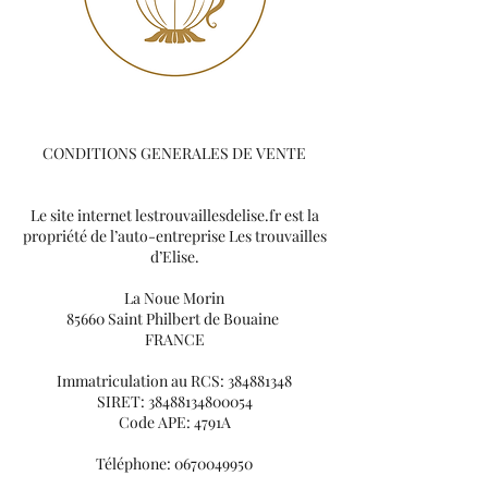
CONDITIONS GENERALES DE VENTE
Le site internet lestrouvaillesdelise.fr est la
propriété de l’auto-entreprise Les trouvailles
d’Elise.
La Noue Morin
85660 Saint Philbert de Bouaine
FRANCE
Immatriculation au RCS:
384881348
SIRET:
38488134800054
Code APE: 4791A
Téléphone:
0670049950