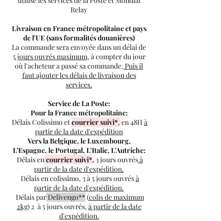
utilise les services de la Poste et Mondial
Relay
Livraison en France métropolitaine et pays
de l'UE (sans formalités douanières)
La commande sera envoyée dans un délai de
5 jours ouvrés maximum
, à compter du jour
où l'acheteur a passé sa commande.
Puis il
faut ajouter les délais de livraison des
services.
Service de La Poste:
Pour la France métropolitaine:
Délais Colissimo
et
courrier suivi
*
,
en 48H
à
partir de la date d'expédition
Vers la Belgique, le Luxembourg,
L'Espagne, le Portugal, L'Italie, L'Autriche:
Délais en
courrier suivi
*
,
3 jours ouvrés
à
partir de la date d'expédition.
Délais en colissimo, 3 à 5 jours ouvrés
à
partir de la date d'expédition.
Délais par
Delivengo**
(
colis de maximum
2kg
) 2 à 5 jours ouvrés,
à partir de la date
d'expédition.