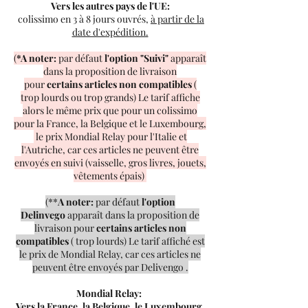
Vers les autres pays de l'UE:
colissimo en 3 à 8 jours ouvrés,
à partir de la
date d'expédition.
(
*
A noter:
par défaut
l'option "Suivi"
apparaît
dans la proposition de livraison
pour
certains articles non compatibles
(
trop lourds ou trop grands) Le tarif affiche
alors le même prix que pour un colissimo
pour la France, la Belgique et le Luxembourg,
le prix Mondial Relay pour l'Italie et
l'Autriche, car ces articles ne peuvent être
envoyés en suivi (vaisselle, gros livres, jouets,
vêtements épais)
(**
A noter:
par défaut
l'option
Delinvego
apparaît dans la proposition de
livraison pour
certains articles non
compatibles
( trop lourds) Le tarif affiché est
le prix de Mondial Relay, car ces articles ne
peuvent être envoyés par Delivengo .
Mondial Relay:
Vers la France, la Belgique, le Luxembourg,