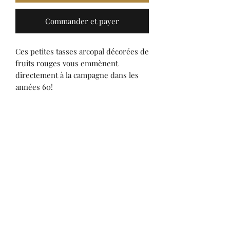
Commander et payer
Ces petites tasses arcopal décorées de
fruits rouges vous emmènent
directement à la campagne dans les
années 60!
A mélanger avec le modèle volubilis
pourquoi pas!
Merci de bien lire le descriptif.
Vendues en l'état.
Détail de l'article
Lot de 2
Conditions de livraison
Bon état (1 tout petit point noir sur