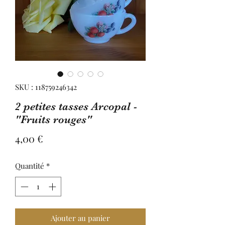
SKU : 118759246342
2 petites tasses Arcopal -
"Fruits rouges"
Prix
4,00 €
Quantité
*
Ajouter au panier