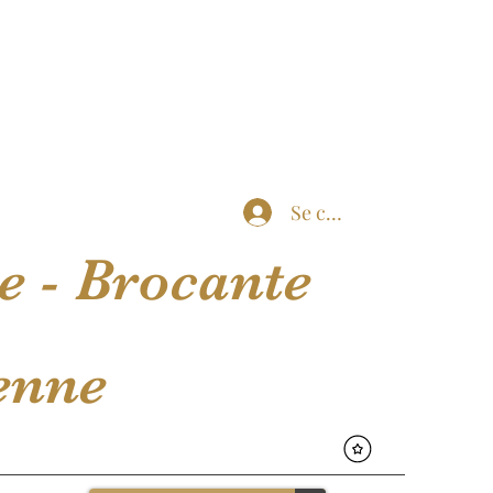
Se connecter
ne - Brocante
nne