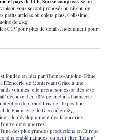
ne et pays de l'UE
,
Suisse
comprise.
Selon
livraison vous seront proposés au niveau de
es petits articles ou objets plats, Colissimo,
moins de 2 kg)
 des
CGV
pour plus de détails, notamment pour
 est fondée en 1821 par Thomas-Antoine-Edme
la faïencerie de Montereau) Grâce à une
rands volumes, elle prend son essor dès 1850.
l" découvert en 1865 permet à la faïencerie
 l'obtention du Grand Prix de l'Exposition
iel de Faïencerie de Gien né en 1875.
inera le développement des faïenceries
e l'entre deux guerres.
t l'une des plus grandes productions en Europe
les plus emblématiques, on peut citer "Rouen"