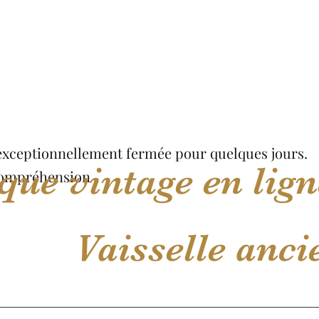
 exceptionnellement fermée pour quelques jours.
que vintage en lig
compréhension
sselle ancie