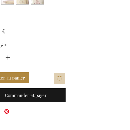
Prix
 €
té
*
ter au panier
Commander et payer